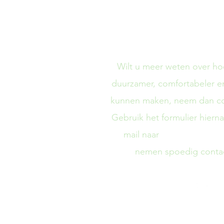
Laten we p
Wilt u meer weten over h
duurzamer, comfortabeler en
kunnen maken, neem dan co
Gebruik het formulier hierna
social@climetr
mail naar
nemen spoedig contac