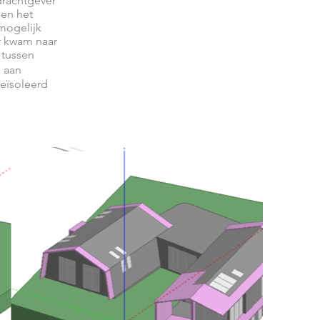
drachtgever
 en het
 mogelijk
er kwam naar
 tussen
l aan
eïsoleerd