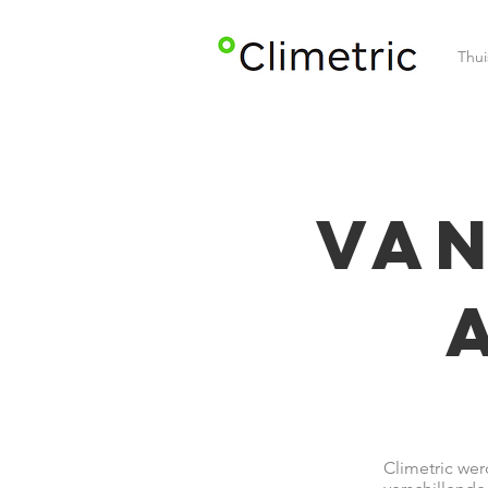
Thui
Van
Climetric we