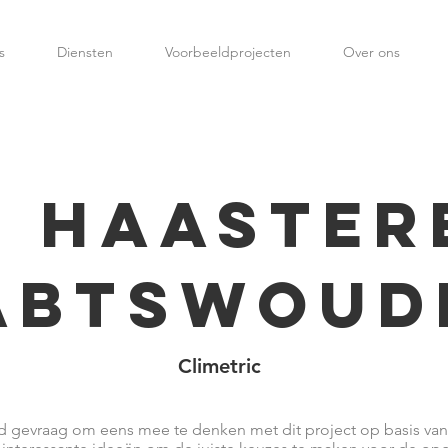
s
Diensten
Voorbeeldprojecten
Over ons
 haaster
abtswoud
Climetric
rd gevraag om eens mee te denken met dit project op basis van