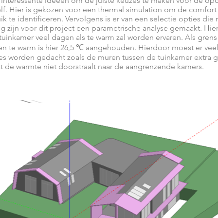
e interessante ideeën om de juiste keuzes te maken voor de op
elf. Hier is gekozen voor een thermal simulation om de comfort
k te identificeren. Vervolgens is er van een selectie opties die
g zijn voor dit project een parametrische analyse gemaakt. Hi
tuinkamer veel dagen als te warm zal worden ervaren. Als grens
en te warm is hier 26,5 ℃ aangehouden. Hierdoor moest er vee
es worden gedacht zoals de muren tussen de tuinkamer extra g
t de warmte niet doorstraalt naar de aangrenzende kamers.