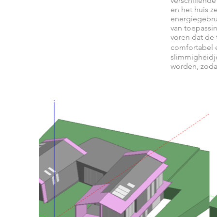
verschillend
en het huis z
energiegebrui
van toepassin
voren dat de 
comfortabel 
slimmigheidj
worden, zoda