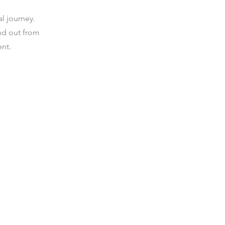
l journey.
nd out from
nt.
m