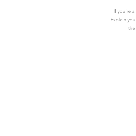
If you’re 
Explain you
the