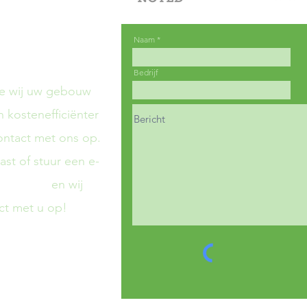
raten
Naam
Bedrijf
oe wij uw gebouw
 kostenefficiënter
ntact met ons op.
ast of stuur een e-
ic.design
en wij
t met u op!