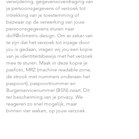
verwijdering, gegevensoverdraging van
je persoonsgegevens of verzoek tot
intrekking van je toestemming of
bezwaar op de verwerking van jouw
persoonsgegevens sturen naar
dolf@climetric.design
. Om er zeker van
te zijn dat het verzoek tot inzage door
jou is gedaan, vragen wij jou een kopie
van je identiteitsbewijs met het verzoek
mee te sturen. Maak in deze kopie je
pasfoto, MRZ (machine readable zone,
de strook met nummers onderaan het
paspoort), paspoortnummer en
Burgerservicenummer (BSN) zwart. Dit
ter bescherming van je privacy. We
reageren zo snel mogelijk, maar
binnen vier weken, op jouw verzoek .
Climetric BV wil je er tevens op wijzen
dat je de mogelijkheid hebt om een
klacht in te dienen bij de nationale
toezichthouder, de Autoriteit