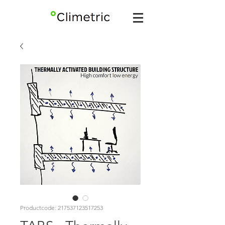
Productcode: 217537123517253