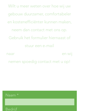
Wilt u meer weten over hoe wij uw
gebouw duurzamer, comfortabeler
en kostenefficiënter kunnen maken,
neem dan contact met ons op.
Gebruik het formulier hiernaast of
stuur een e-mail
naar
social@climetric.design
en wij
nemen spoedig contact met u op!
Naam
Bedrijf